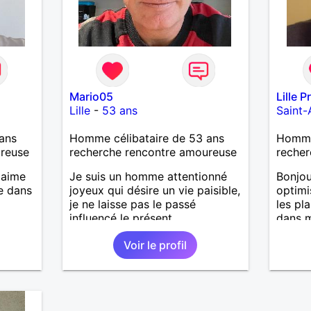
sensible, impulsif dans mes
choix ( mais je sais relativiser
selon les situations), réservé ,
toujours optimiste, quelquefois
un petit manque de confiance
en moi . Je suis loyal, honnête,
pas toujours patient mais très
Mario05
Lille P
intègre et d'une humeur très
Lille
-
53 ans
Saint-
joyeuse.
ans
Homme célibataire de 53 ans
Homme 
ureuse
recherche rencontre amoureuse
recher
 aime
Je suis un homme attentionné
Bonjou
ne dans
joyeux qui désire un vie paisible,
optimi
je ne laisse pas le passé
les pla
influencé le présent.
dans m
moyen
Voir le profil
légère
sérieu
une re