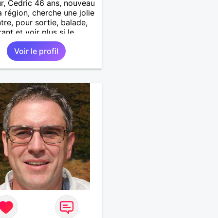
r, Cedric 46 ans, nouveau
a région, cherche une jolie
tre, pour sortie, balade,
ant et voir plus si le
t passe. Je suis sociable,
Voir le profil
t, patient, j’aime rire et
ter..