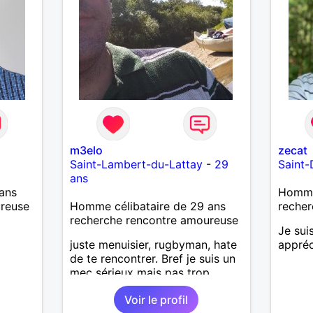
m3elo
zecat
Saint-Lambert-du-Lattay
-
29
Saint-
ans
ans
Homme 
ureuse
Homme célibataire de 29 ans
recher
recherche rencontre amoureuse
Je sui
juste menuisier, rugbyman, hate
appréc
de te rencontrer. Bref je suis un
mec sérieux mais pas trop,
bosseur, qui aime la convivialité
Voir le profil
et la simplicité ! Recherche une