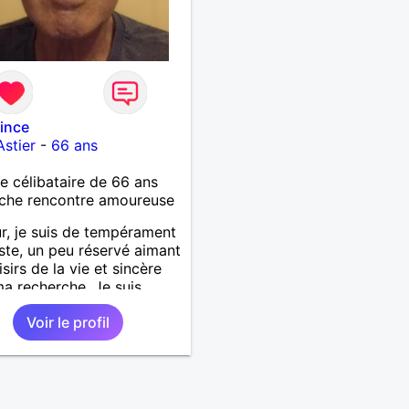
rince
Astier
-
66 ans
célibataire de 66 ans
che rencontre amoureuse
r, je suis de tempérament
ste, un peu réservé aimant
isirs de la vie et sincère
a recherche. Je suis
nement dynamique et
Voir le profil
ment paresseux. Je désire
sement m'investir dans
lation durable.