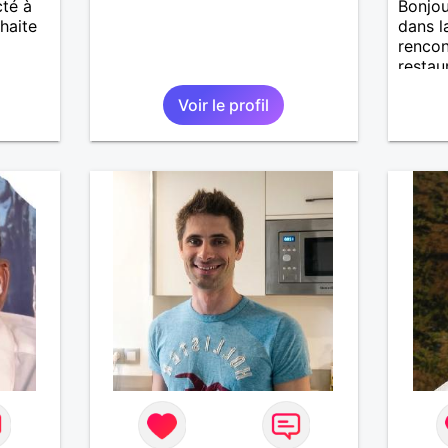
cté à
Bonjou
haite
dans l
rencon
restaur
couran
Voir le profil
sourian
plaisan