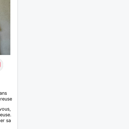
ans
ureuse
vous,
ieuse.
er sa