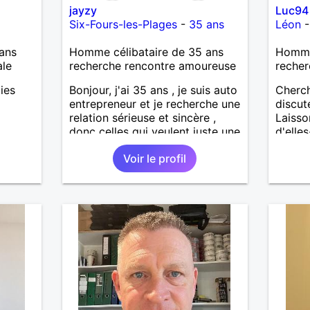
jayzy
Luc94
Six-Fours-les-Plages
-
35 ans
Léon
ans
Homme célibataire de 35 ans
Homme 
ale
recherche rencontre amoureuse
recher
ies
Bonjour, j'ai 35 ans , je suis auto
Cherch
entrepreneur et je recherche une
discute
relation sérieuse et sincère ,
Laisso
donc celles qui veulent juste une
d'ell
rencontre d'un soir sans
Voir le profil
lendemain ça ne m'intéresse
pas, donc pas la peine de me
contacter. J'aime la nature, le
sport en général, les
randonnées, les sorties entre
amis et en famille. Je suis d'un
naturel plutôt timide d'ou mon
inscription( par contre une fois
que je connais la personne, je
suis assez "déconneur") . Mes
défauts et /ou qualités: émotif,