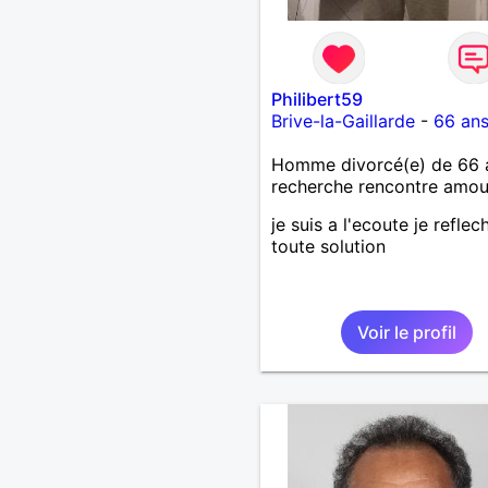
Philibert59
Brive-la-Gaillarde
-
66 an
Homme divorcé(e) de 66 
recherche rencontre amo
je suis a l'ecoute je reflech
toute solution
Voir le profil