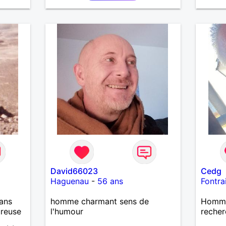
relation sérieuse.
David66023
Cedg
Haguenau
-
56 ans
Fontrai
ans
homme charmant sens de
Homme 
ureuse
l'humour
recher