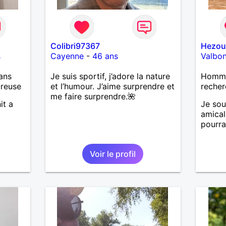
Colibri97367
Hezou
s
Cayenne
-
46 ans
Valbo
ans
Je suis sportif, j’adore la nature
Homme 
ureuse
et l’humour. J’aime surprendre et
recher
me faire surprendre.🌺
it a
Je sou
amicale
pourra 
Voir le profil