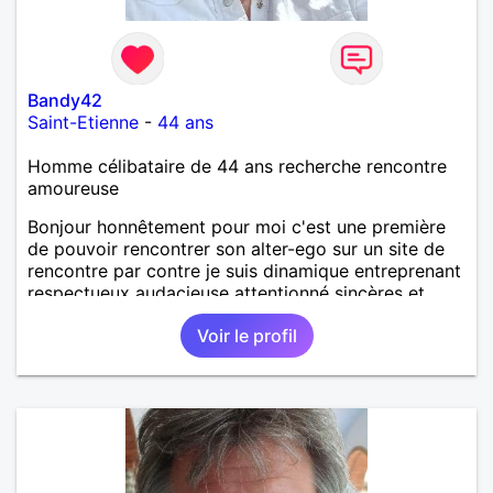
Bandy42
Saint-Etienne
-
44 ans
Homme célibataire de 44 ans recherche rencontre
amoureuse
Bonjour honnêtement pour moi c'est une première
de pouvoir rencontrer son alter-ego sur un site de
rencontre par contre je suis dinamique entreprenant
respectueux audacieuse attentionné sincères et
expressif et j' aime surtout les câlins et à les
Voir le profil
partager avec humour et amour bisous à+ à bientôt