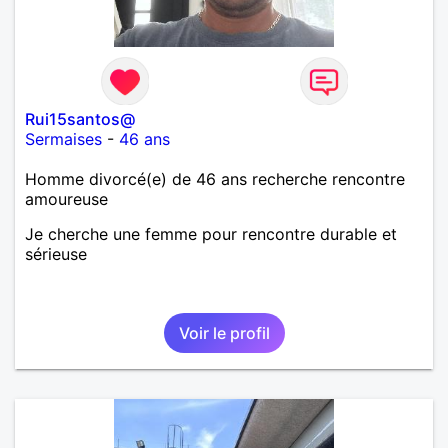
Rui15santos@
Sermaises
-
46 ans
Homme divorcé(e) de 46 ans recherche rencontre
amoureuse
Je cherche une femme pour rencontre durable et
sérieuse
Voir le profil