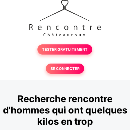
TESTER GRATUITEMENT
SE CONNECTER
Recherche rencontre
d'hommes qui ont quelques
kilos en trop