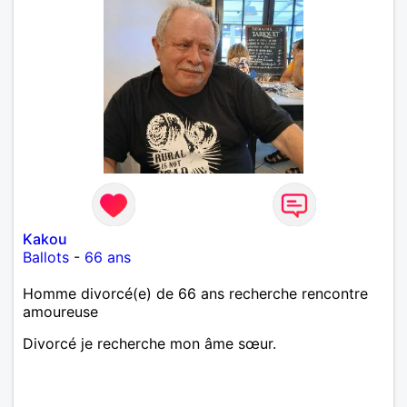
Kakou
Ballots
-
66 ans
Homme divorcé(e) de 66 ans recherche rencontre
amoureuse
Divorcé je recherche mon âme sœur.