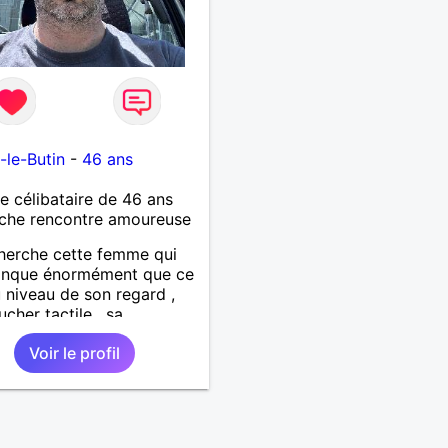
-le-Butin
-
46 ans
célibataire de 46 ans
che rencontre amoureuse
herche cette femme qui
nque énormément que ce
u niveau de son regard ,
ucher tactile , sa
cité , sa douceur bref tout
Voir le profil
fauts et ses qualités pour
lation pérenne