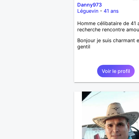
Danny973
Léguevin
-
41 ans
Homme célibataire de 41 
recherche rencontre amo
Bonjour je suis charmant e
gentil
Voir le profil