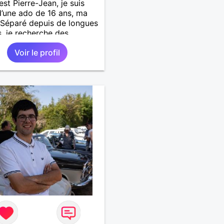
est Pierre-Jean, je suis
’une ado de 16 ans, ma
. Séparé depuis de longues
, je recherche des
tés amicales afin de
Voir le profil
 une solitude parfois
le à gérer ainsi que casser
ue à l’âme. L’amitié reste
mement importante à mes
ais peut se décliner en
ntiments plus puissants.
emps fera son œuvre »
 Arthur Schopenhauer,
ophe allemand que j’adore.
 discuter sans pour autant
rop locace. Je suis bourré
lités avec très peu de
. Je suis altruiste,
illant, empathique,
ionné, honnête,
tueux, doux de caractère
préhensif : je laisse
ser » beaucoup de choses.