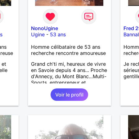
NonoUgine
Fred 2
s
Ugine
-
53 ans
Banna
ans
Homme célibataire de 53 ans
Homme 
ureuse
recherche rencontre amoureuse
recher
 et
Grand ch'ti mi, heureux de vivre
Je rec
elle
en Savoie depuis 4 ans... Proche
sérieu
d'Annecy, du Mont Blanc…Multi-
gentill
Sports, entrepreneur et
bénévole au Fort de Lestal
Voir le profil
73200 Marthod (Alt. 800m)…
Endroit "fabuleux" !…Enquêtes
et tu me trouveras !