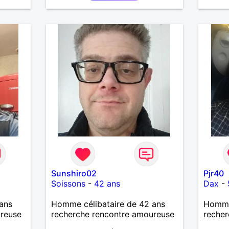
pressif
s et à
et
t
Sunshiro02
Pjr40
Soissons
-
42 ans
Dax
-
ans
Homme célibataire de 42 ans
Homme 
ureuse
recherche rencontre amoureuse
recher