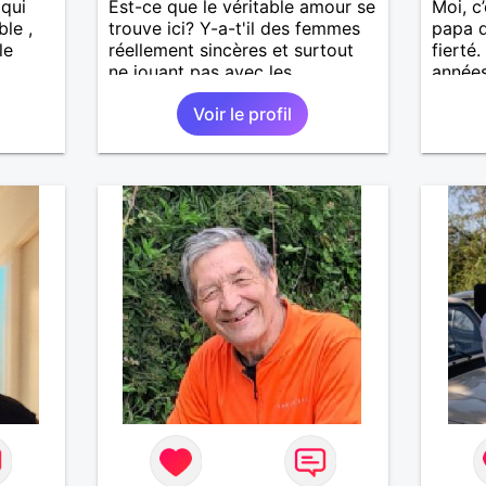
 qui
Est-ce que le véritable amour se
Moi, c’
ble ,
trouve ici? Y-a-t'il des femmes
papa d
le
réellement sincères et surtout
fierté
ne jouant pas avec les
années
sentiments des hommes? Etant
affini
Voir le profil
un homme protecteur et
rompre
bienveillant, je veux continuer
diffici
d'y croire et pouvoir enfin
le vag
former la petite famille que je
extrê
désir temps. Faux profil,
yeux m
profiteuse et autres joyeuseté
des se
passer votre chemin, vous ne
« Le t
m'intéressez pas du tout!
disait
philos
J’aime
être t
de qua
défauts
bienve
attent
respec
et com
« glis