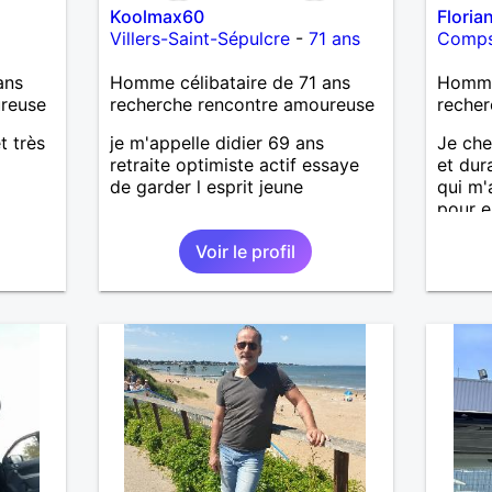
Koolmax60
Floria
Mais n
Villers-Saint-Sépulcre
-
71 ans
Comps-
Mesda
j’aime 
ans
Homme célibataire de 71 ans
Homme 
aura p
ureuse
recherche rencontre amoureuse
recher
je l’ef
eterna
t très
je m'appelle didier 69 ans
Je che
tout p
retraite optimiste actif essaye
et dur
qu’imp
de garder l esprit jeune
qui m'
des ef
pour e
dramat
nous c
pense
Voir le profil
facile 
souhai
connaî
ravi….A