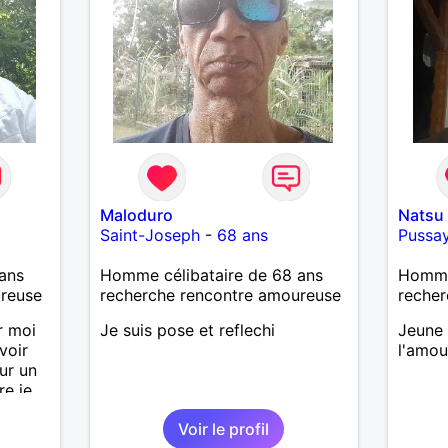
Maloduro
Natsu
Saint-Joseph
-
68 ans
Pussa
ans
Homme célibataire de 68 ans
Homme 
ureuse
recherche rencontre amoureuse
recher
r moi
Je suis pose et reflechi
Jeune
voir
l'amou
ur un
re je
nt
Voir le profil