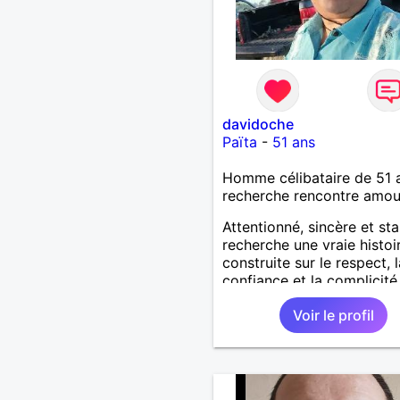
davidoche
Païta
-
51 ans
Homme célibataire de 51 
recherche rencontre amo
Attentionné, sincère et sta
recherche une vraie histoi
construite sur le respect, l
confiance et la complicité
J’aime les choses simples 
Voir le profil
vie : la nature, la mer, les
moments authentiques et 
personnes au grand cœur 
Très câlin et affectueux, j
les petits moments de te