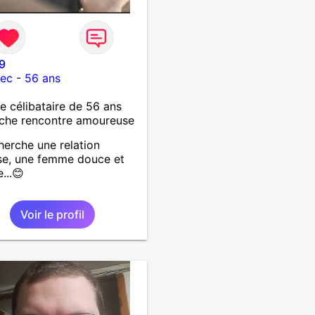
9
lec
-
56 ans
célibataire de 56 ans
che rencontre amoureuse
herche une relation
se, une femme douce et
e...😊
Voir le profil