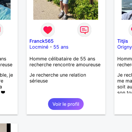
Franck565
Titjis
Locminé
-
55 ans
Origny
ans
Homme célibataire de 55 ans
Homme 
ureuse
recherche rencontre amoureuse
recher
ble, je
Je recherche une relation
Je rec
re
sérieuse
me ma
a
soit a
 ❤️
son to
de la
simpli
Voir le profil
ces dé
les
une re
🌊🌿
’adore
ndresse