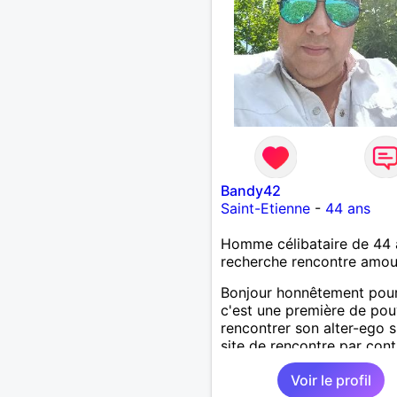
Bandy42
Saint-Etienne
-
44 ans
Homme célibataire de 44 
recherche rencontre amo
Bonjour honnêtement pou
c'est une première de pou
rencontrer son alter-ego s
site de rencontre par cont
suis dinamique entreprena
Voir le profil
respectueux audacieuse