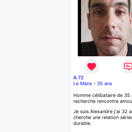
et les calinous réguliers 
solitude finit parfois par p
alors si tu es en Nouvelle-
Calédonie et que tu crois
à un amour vrai, prenons l
temps de discuter… et lai
l’avenir nous guider 🌹
A.72
Le Mans
-
35 ans
Homme célibataire de 35 
recherche rencontre amo
Je suis Alexandre j'ai 32 a
cherche une relation série
durable.