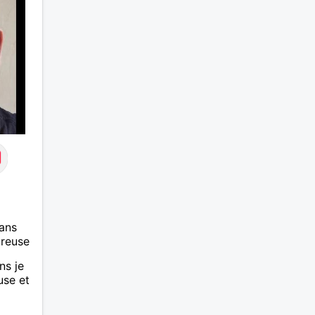
❤️ La
eser,
 encore
e
ssons
ans
ureuse
ns je
use et