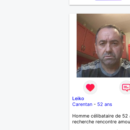
attentionné sincères et ex
et j' aime surtout les câlin
les partager avec humour 
amour bisous à+ à bientô
Leiko
Carentan
-
52 ans
Homme célibataire de 52 
recherche rencontre amo