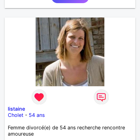
listaine
Cholet
-
54 ans
Femme divorcé(e) de 54 ans recherche rencontre
amoureuse