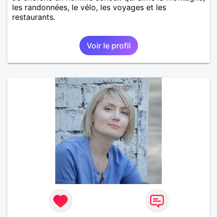
les randonnées, le vélo, les voyages et les
restaurants.
Voir le profil