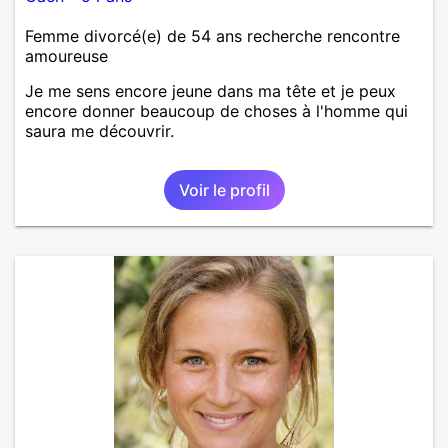
Femme divorcé(e) de 54 ans recherche rencontre
amoureuse
Je me sens encore jeune dans ma tête et je peux
encore donner beaucoup de choses à l'homme qui
saura me découvrir.
Voir le profil