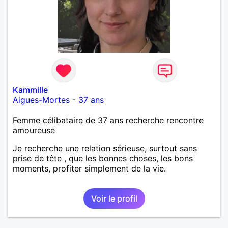
Kammille
Aigues-Mortes
-
37 ans
Femme célibataire de 37 ans recherche rencontre
amoureuse
Je recherche une relation sérieuse, surtout sans
prise de tête , que les bonnes choses, les bons
moments, profiter simplement de la vie.
Voir le profil