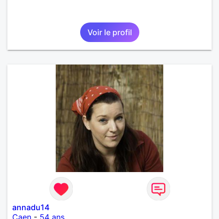
Voir le profil
annadu14
Caen
-
54 ans