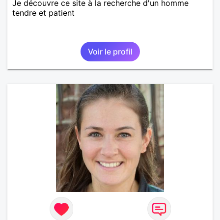
Je découvre ce site à la recherche d'un homme
tendre et patient
Voir le profil