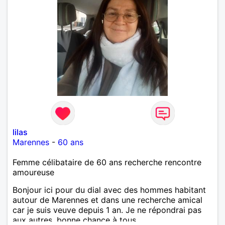
lilas
Marennes
-
60 ans
Femme célibataire de 60 ans recherche rencontre
amoureuse
Bonjour ici pour du dial avec des hommes habitant
autour de Marennes et dans une recherche amical
car je suis veuve depuis 1 an. Je ne répondrai pas
aux autres, bonne chance à tous.