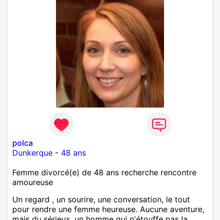
polca
Dunkerque
-
48 ans
Femme divorcé(e) de 48 ans recherche rencontre
amoureuse
Un regard , un sourire, une conversation, le tout
pour rendre une femme heureuse. Aucune aventure,
mais du sérieux, un homme qui n'étouffe pas la