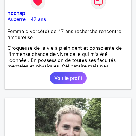
nochapi
Auxerre
-
47 ans
Femme divorcé(e) de 47 ans recherche rencontre
amoureuse
Croqueuse de la vie à plein dent et consciente de
l'immense chance de vivre celle qui m'a été
"donnée". En possession de toutes ses facultés
mentales et physiques. Célibataire mais pas
solitaire, je mène une vie bien remplie. Je ne suis
Voir le profil
pas sur ce site par dépit, ni en tant que
représentatrice de la Femme Divorcée Mal dans sa
peau. A bientôt.