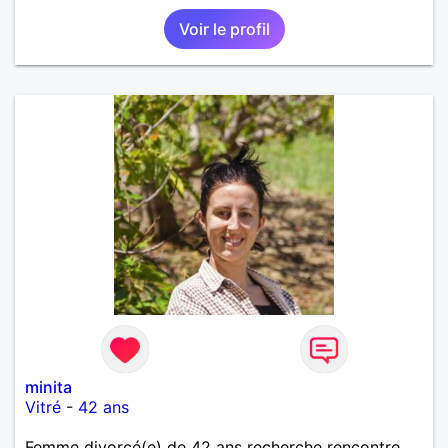
Voir le profil
minita
Vitré
-
42 ans
Femme divorcé(e) de 42 ans recherche rencontre