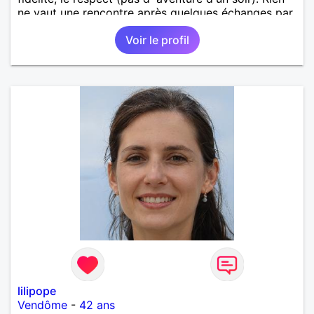
ne vaut une rencontre après quelques échanges par
messages pour savoir si il y a un feeling entre les
Voir le profil
deux et le désir de se revoir. Au plaisir de se
découvrir...
lilipope
Vendôme
-
42 ans