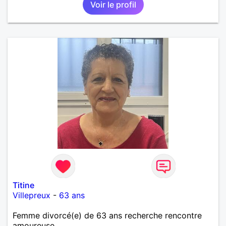
Voir le profil
Titine
Villepreux
-
63 ans
Femme divorcé(e) de 63 ans recherche rencontre
amoureuse