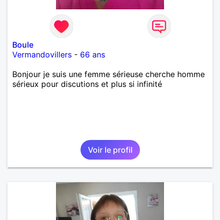
Boule
Vermandovillers
-
66 ans
Bonjour je suis une femme sérieuse cherche homme
sérieux pour discutions et plus si infinité
Voir le profil