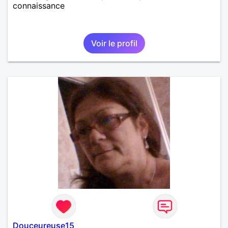
connaissance
Voir le profil
Douceureuse15