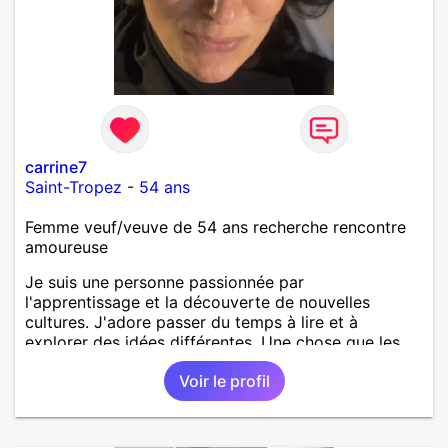
carrine7
Saint-Tropez
-
54 ans
Femme veuf/veuve de 54 ans recherche rencontre
amoureuse
Je suis une personne passionnée par
l'apprentissage et la découverte de nouvelles
cultures. J'adore passer du temps à lire et à
explorer des idées différentes. Une chose que les
autres doivent savoir sur moi, c'est que j'apprécie
Voir le profil
énormément les échanges authentiques et les
conversations profondes. De plus, je suis toujours
prêt à aider et à soutenir ceux qui en ont besoin.
J'espère que cela vous donne un aperçu de qui je