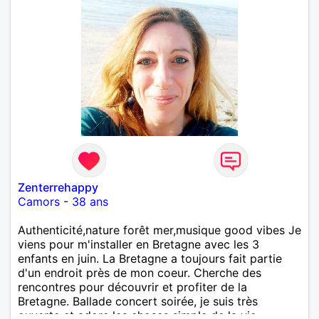
Zenterrehappy
Camors
-
38 ans
Authenticité,nature forêt mer,musique good vibes Je
viens pour m'installer en Bretagne avec les 3
enfants en juin. La Bretagne a toujours fait partie
d'un endroit près de mon coeur. Cherche des
rencontres pour découvrir et profiter de la
Bretagne. Ballade concert soirée, je suis très
ouverte et adore les choses simple de la vie...