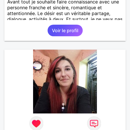
Avant tout je souhaite faire connaissance avec une
personne franche et sincère, romantique et
attentionnée. Le désir est un véritable partage,
dialogue, activités à deux. Et surtout, je ne veux pas
être trompé donc de la franchise.
Voir le profil