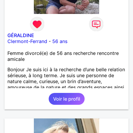
GÉRALDINE
Clermont-Ferrand
-
56 ans
Femme divorcé(e) de 56 ans recherche rencontre
amicale
Bonjour Je suis ici à la recherche d’une belle relation
sérieuse, à long terme. Je suis une personne de
nature calme, curieuse, un brin d’aventure,
amoureuse de la nature et des grands espaces ainsi
que des voyages. Je recherche une relation
Voir le profil
bienveillante basé sur quelques valeurs humaines,
une vague d’amour et de bonheur à partager en
toute simplicité. Ma recherche est basé sur mon
secteur géographique du puy de dôme. Photos
récentes. Géraldine.