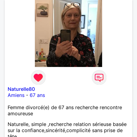
suis ! J’aime beaucoup cette idée de « donner un
petit coup de pouce au destin »… c’est aussi ce qui
m’a amenée ici, avec l’envie simple de provoquer
une belle rencontre. Ce que je recherche me parle
énormément. Pour moi, une relation se construit sur
la simplicité, la complicité, la sincérité et surtout ces
fameux fous rires du quotidien qui rendent tout plus
léger. Je ne cherche rien de compliqué, juste
quelqu’un avec qui être bien, partager et construire
quelque chose de vrai dans la durée. J’aime les
choses simples : les balades, découvrir de nouveaux
endroits, discuter de tout et de rien, parfois refaire
le monde, parfois juste rire sans raison. J’apprécie
aussi la musique, les films et séries, et lire quand un
Naturelle80
livre me captive. Plus largement, j’aime les voyages,
Amiens
-
67 ans
les restaurants entre amis, les animaux, la nature, la
famille… et tout ce qui permet de profiter
Femme divorcé(e) de 67 ans recherche rencontre
pleinement de la vie. Je reste une personne entière,
amoureuse
directe, avec du caractère, mais aussi de la
bienveillance. Je trouve ça précieux. Savoir dire les
Naturelle, simple ,recherche relation sérieuse basée
choses, reconnaître ses erreurs, rester soi-même…
sur la confiance,sincérité,complicité sans prise de
ce sont de vraies qualités. Ce mélange de douceur
tête