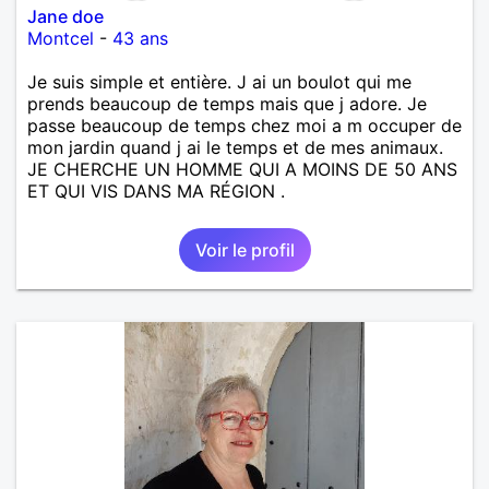
Jane doe
Montcel
-
43 ans
Je suis simple et entière. J ai un boulot qui me
prends beaucoup de temps mais que j adore. Je
passe beaucoup de temps chez moi a m occuper de
mon jardin quand j ai le temps et de mes animaux.
JE CHERCHE UN HOMME QUI A MOINS DE 50 ANS
ET QUI VIS DANS MA RÉGION .
Voir le profil