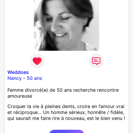
Weddoes
Nancy
-
50 ans
Femme divorcé(e) de 50 ans recherche rencontre
amoureuse
Croquer la vie à pleines dents, croire en l’amour vrai
et réciproque… Un homme sérieux, honnête / fidèle,
qui saurait me faire rire à nouveau, est le bien venu !