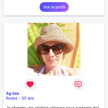
Voir le profil
Ag.béa
Rodez
-
55 ans
Je cherche une relation sérieuse pour partager des