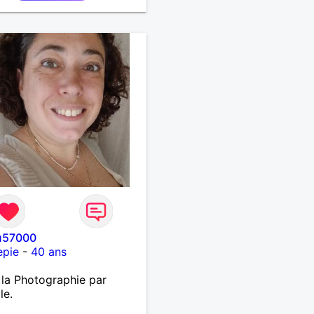
u57000
epie
-
40 ans
 la Photographie par
le.