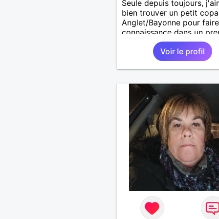
Seule depuis toujours, j'ai
bien trouver un petit copa
Anglet/Bayonne pour faire
connaissance dans un pre
temps et qui sait si la mag
Voir le profil
opère.