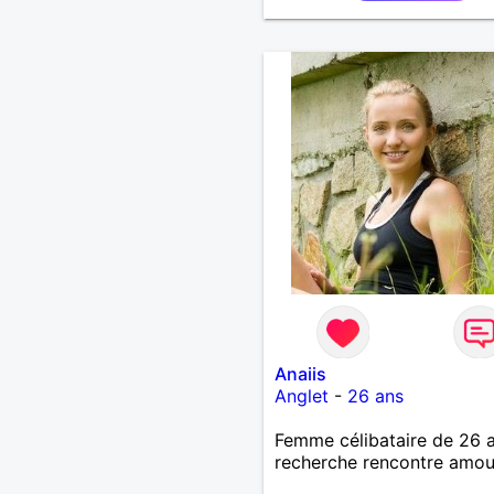
Anaiis
Anglet
-
26 ans
Femme célibataire de 26 
recherche rencontre amo