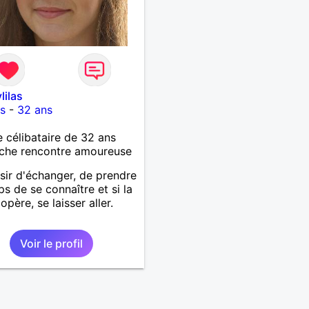
lilas
s
-
32 ans
célibataire de 32 ans
che rencontre amoureuse
isir d'échanger, de prendre
ps de se connaître et si la
opère, se laisser aller.
Voir le profil