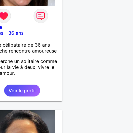
e
es
-
36 ans
célibataire de 36 ans
che rencontre amoureuse
herche un solitaire comme
ur la vie à deux, vivre le
 amour.
Voir le profil