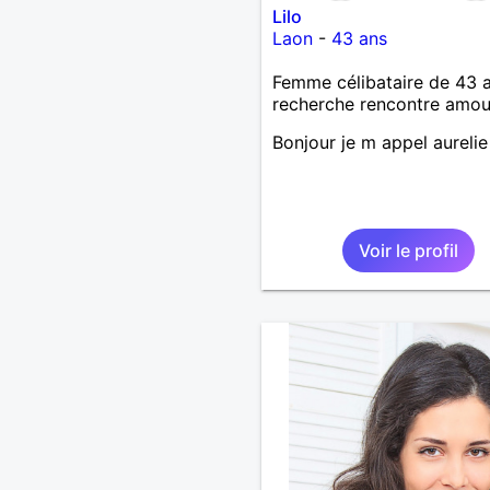
Lilo
Laon
-
43 ans
Femme célibataire de 43 
recherche rencontre amo
Bonjour je m appel aurelie
Voir le profil