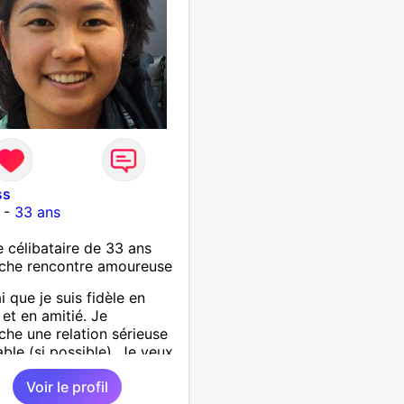
ss
-
33 ans
célibataire de 33 ans
che rencontre amoureuse
i que je suis fidèle en
et en amitié. Je
che une relation sérieuse
able (si possible). Je veux
de nouveau une belle
Voir le profil
re d'amour.