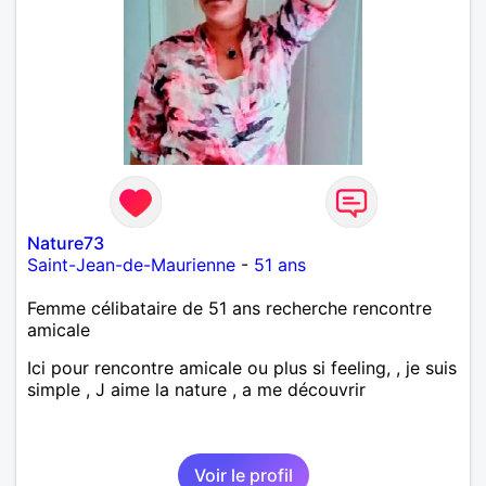
Nature73
Saint-Jean-de-Maurienne
-
51 ans
Femme célibataire de 51 ans recherche rencontre
amicale
Ici pour rencontre amicale ou plus si feeling, , je suis
simple , J aime la nature , a me découvrir
Voir le profil