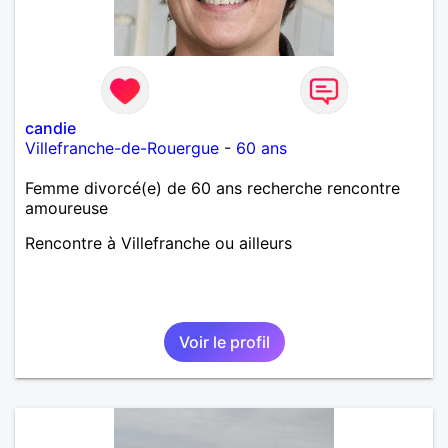
candie
Villefranche-de-Rouergue
-
60 ans
Femme divorcé(e) de 60 ans recherche rencontre
amoureuse
Rencontre à Villefranche ou ailleurs
Voir le profil