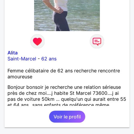
Alita
Saint-Marcel
-
62 ans
Femme célibataire de 62 ans recherche rencontre
amoureuse
Bonjour bonsoir je recherche une relation sérieuse
près de chez moi....j habite St Marcel 73600....j ai
pas de voiture 50km ... quelqu'un qui aurait entre 55
et 64 ans...sans enfants de préférence même
adultes et qui n aurait garder aucun contact avec
Voir le profil
une où plusieurs ex...si vous correspondez à ma
recherche ecrivez moi je vous répondrai...