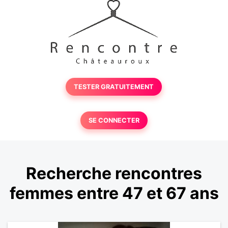
TESTER GRATUITEMENT
SE CONNECTER
Recherche rencontres
femmes entre 47 et 67 ans