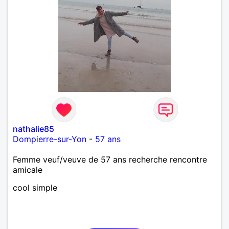
nathalie85
Dompierre-sur-Yon
-
57 ans
Femme veuf/veuve de 57 ans recherche rencontre
amicale
cool simple