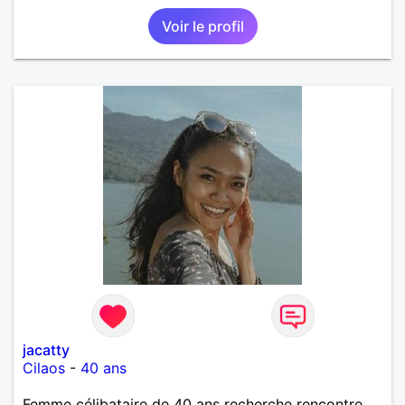
Voir le profil
jacatty
Cilaos
-
40 ans
Femme célibataire de 40 ans recherche rencontre