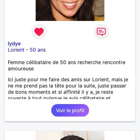
lydye
Lorient
-
50 ans
Femme célibataire de 50 ans recherche rencontre
amoureuse
Ici juste pour me faire des amis sur Lorient, mais je
ne me prend pas la tête pour la suite, juste passer
de bons moments et si affinité il y a, je reste
ouverte à tout puisque je suis célibataire et
disponible.
Voir le profil