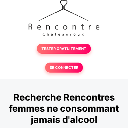
TESTER GRATUITEMENT
SE CONNECTER
Recherche Rencontres
femmes ne consommant
jamais d'alcool