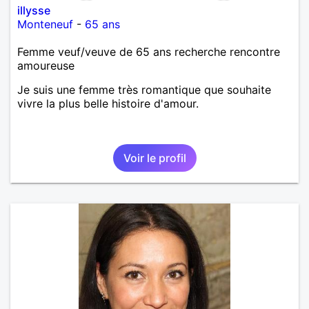
illysse
Monteneuf
-
65 ans
Femme veuf/veuve de 65 ans recherche rencontre
amoureuse
Je suis une femme très romantique que souhaite
vivre la plus belle histoire d'amour.
Voir le profil