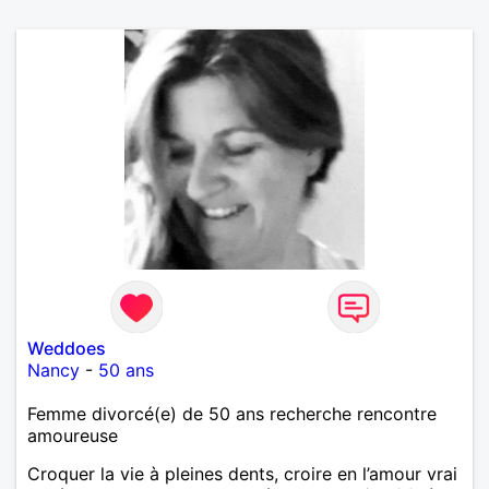
Weddoes
Nancy
-
50 ans
Femme divorcé(e) de 50 ans recherche rencontre
amoureuse
Croquer la vie à pleines dents, croire en l’amour vrai