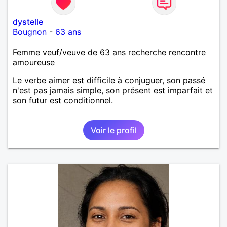
dystelle
Bougnon
-
63 ans
Femme veuf/veuve de 63 ans recherche rencontre
amoureuse
Le verbe aimer est difficile à conjuguer, son passé
n'est pas jamais simple, son présent est imparfait et
son futur est conditionnel.
Voir le profil