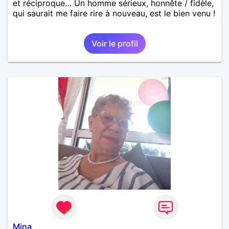
et réciproque… Un homme sérieux, honnête / fidèle,
qui saurait me faire rire à nouveau, est le bien venu !
Voir le profil
Mina