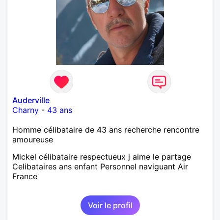
Auderville
Charny
-
43 ans
Homme célibataire de 43 ans recherche rencontre
amoureuse
Mickel célibataire respectueux j aime le partage
Celibataires ans enfant Personnel naviguant Air
France
Voir le profil