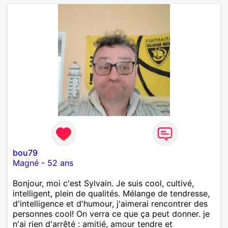
bou79
Magné
-
52 ans
Bonjour, moi c'est Sylvain. Je suis cool, cultivé,
intelligent, plein de qualités. Mélange de tendresse,
d'intelligence et d'humour, j'aimerai rencontrer des
personnes cool! On verra ce que ça peut donner. je
n'ai rien d'arrêté : amitié, amour tendre et