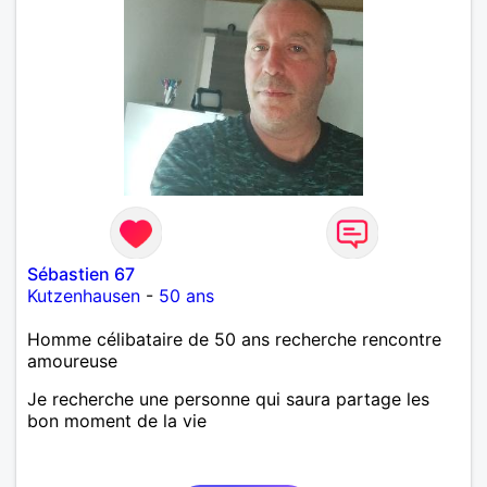
Sébastien 67
Kutzenhausen
-
50 ans
Homme célibataire de 50 ans recherche rencontre
amoureuse
Je recherche une personne qui saura partage les
bon moment de la vie