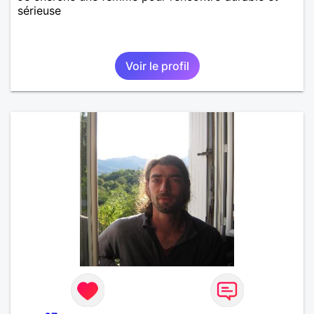
sérieuse
Voir le profil