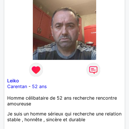
Leiko
Carentan
-
52 ans
Homme célibataire de 52 ans recherche rencontre
amoureuse
Je suis un homme sérieux qui recherche une relation
stable , honnête , sincère et durable