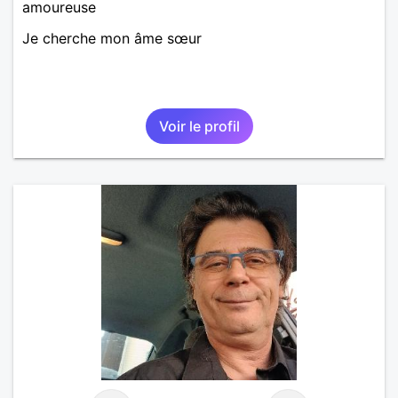
amoureuse
Je cherche mon âme sœur
Voir le profil