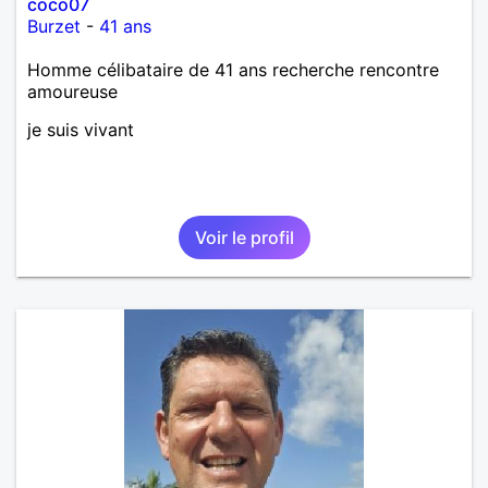
coco07
Burzet
-
41 ans
Homme célibataire de 41 ans recherche rencontre
amoureuse
je suis vivant
Voir le profil