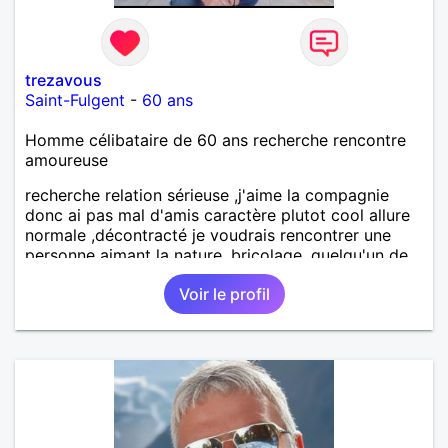
trezavous
Saint-Fulgent
-
60 ans
Homme célibataire de 60 ans recherche rencontre
amoureuse
recherche relation sérieuse ,j'aime la compagnie
donc ai pas mal d'amis caractère plutot cool allure
normale ,décontracté je voudrais rencontrer une
personne aimant la nature ,bricolage ,quelqu'un de
simple et naturel à vos claviers mesdames
Voir le profil