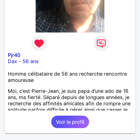
Pjr40
Dax
-
56 ans
Homme célibataire de 56 ans recherche rencontre
amoureuse
Moi, c’est Pierre-Jean, je suis papa d’une ado de 16
ans, ma fierté. Séparé depuis de longues années, je
recherche des affinités amicales afin de rompre une
solitude parfois difficile à gérer ainsi que casser le
vague à l’âme. L’amitié reste extrêmement
Voir le profil
importante à mes yeux mais peut se décliner en des
sentiments plus puissants. « Le temps fera son
œuvre » disait Arthur Schopenhauer, philosophe