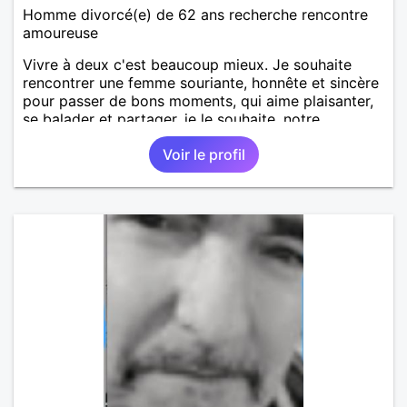
Homme divorcé(e) de 62 ans recherche rencontre
amoureuse
Vivre à deux c'est beaucoup mieux. Je souhaite
rencontrer une femme souriante, honnête et sincère
pour passer de bons moments, qui aime plaisanter,
se balader et partager, je le souhaite, notre
complicité. J'aime beaucoup les chantiers de
Voir le profil
randonnée pour se défouler, se relaxer, se détendre
et finalement prendre du bon temps. C'est difficile
de tout dire en quelques lignes. En revanche, vous
pouvez me contacter pour avoir plus
d'informations. A bientôt