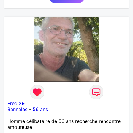
et les calinous réguliers 😊❤️ La solitude finit parfois
par peser, alors si tu es en Nouvelle-Calédonie et
que tu crois encore à un amour vrai, prenons le
temps de discuter… et laissons l’avenir nous guider
🌹
Fred 29
Bannalec
-
56 ans
Homme célibataire de 56 ans recherche rencontre
amoureuse