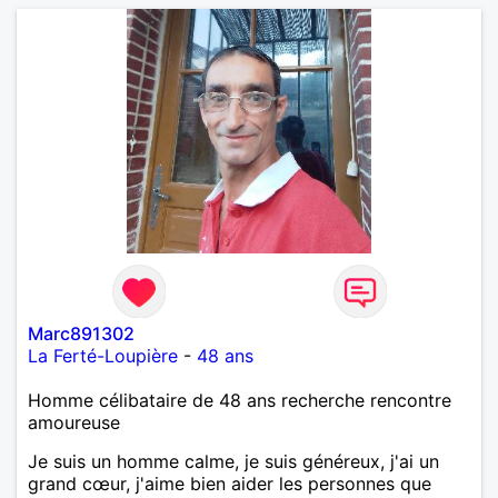
allemand que j’adore. J’aime discuter sans pour
autant être trop locace. Je suis bourré de qualités
avec très peu de défauts. Je suis altruiste,
bienveillant, empathique, attentionné, honnête,
respectueux, doux de caractère et compréhensif : je
laisse « glisser » beaucoup de choses. Mais ne vous
m’éprenez pas Mesdames, si une personne que
j’aime me trahit une fois, il n’y aura pas de seconde
chance et je l’effacerai à « vitam eternam ».
Néanmoins, je suis un tout petit peu maniaque ainsi
qu’impatient. J’essaye de faire des efforts. Rien de
bien dramatique ! Du moins je le pense……Je suis un
homme facile à vivre. À vous si vous le souhaitez,
d’apprendre à me connaître davantage. J’en serai
ravi….A très bientôt je l’espère.
Marc891302
La Ferté-Loupière
-
48 ans
Homme célibataire de 48 ans recherche rencontre
amoureuse
Je suis un homme calme, je suis généreux, j'ai un
grand cœur, j'aime bien aider les personnes que