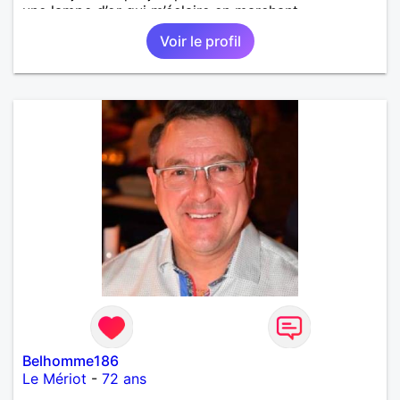
une lampe d’or qui m’éclaire en marchant...
Voir le profil
Belhomme186
Le Mériot
-
72 ans