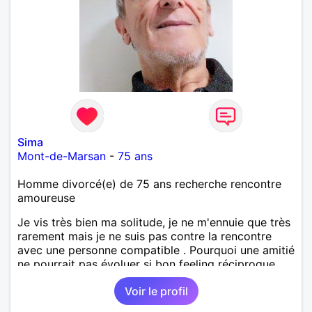
Sima
Mont-de-Marsan
-
75 ans
Homme divorcé(e) de 75 ans recherche rencontre
amoureuse
Je vis très bien ma solitude, je ne m'ennuie que très
rarement mais je ne suis pas contre la rencontre
avec une personne compatible . Pourquoi une amitié
ne pourrait pas évoluer si bon feeling réciproque...
Je recherche de la proximité car je ne souhaite pas
Voir le profil
vivre sous le même toit.