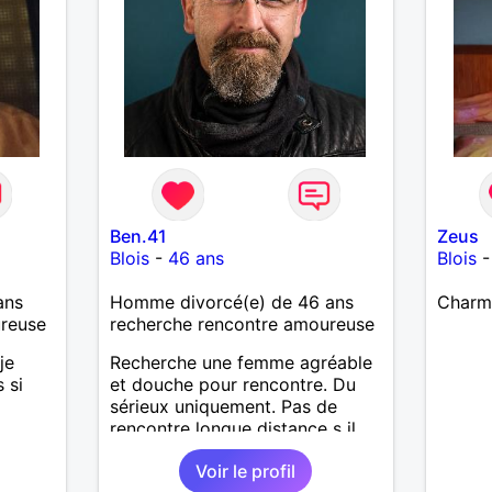
Ben.41
Zeus
Blois
-
46 ans
Blois
ans
Homme divorcé(e) de 46 ans
Charma
ureuse
recherche rencontre amoureuse
je
Recherche une femme agréable
 si
et douche pour rencontre. Du
sérieux uniquement. Pas de
rencontre longue distance s il
vous plait . J ai déjà souffert de
Voir le profil
cette situation.je suis père de 2