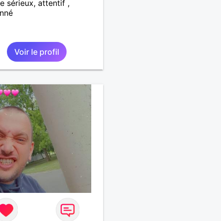
sérieux, attentif ,
onné
Voir le profil