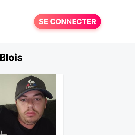
SE CONNECTER
Blois