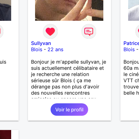
Sullyvan
Patric
Blois
-
22 ans
Blois
uis
Bonjour je m'appelle sullyvan, je
Bonjour
suis actuellement célibataire et
60a ma
je recherche une relation
le cin
sérieuse sûr Blois ( ça me
VTT ch
dérange pas non plus d'avoir
trouve
des nouvelles rencontres
belle 
amicales ou encore une sex
friend )
Voir le profil