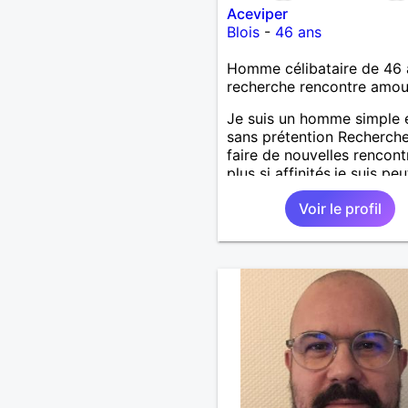
Aceviper
Blois
-
46 ans
Homme célibataire de 46 
recherche rencontre amo
Je suis un homme simple 
sans prétention Recherche
faire de nouvelles rencont
plus si affinités.je suis peu
pas un top model mais je 
Voir le profil
être quelqu'un respectueu
envers une femme