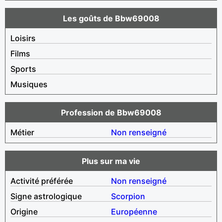
Les goûts de Bbw69008
Loisirs
Films
Sports
Musiques
Profession de Bbw69008
Métier
Non renseigné
Plus sur ma vie
Activité préférée
Non renseigné
Signe astrologique
Scorpion
Origine
Européenne