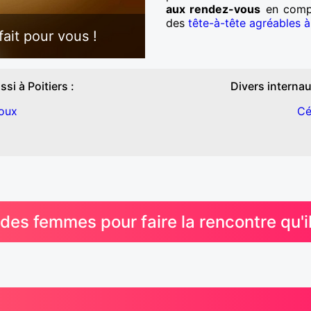
aux rendez-vous
en compag
des
tête-à-tête agréables 
ait pour vous !
i à Poitiers :
Divers internau
oux
Cé
s femmes pour faire la rencontre qu'i