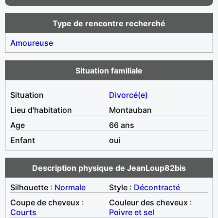
Type de rencontre recherché
Amoureuse
Situation familiale
Situation
Divorcé(e)
Lieu d'habitation
Montauban
Age
66 ans
Enfant
oui
Description physique de JeanLoup82bis
Silhouette :
Normale
Style :
Décontracté
Coupe de cheveux :
Couleur des cheveux :
Courts
Poivre et sel