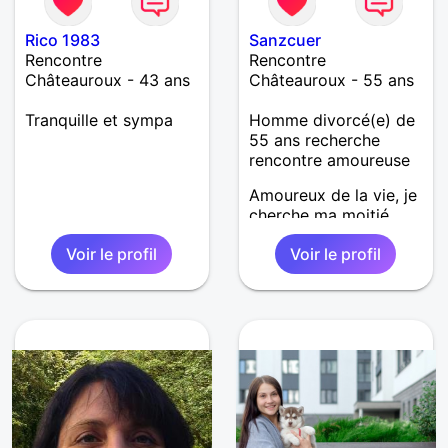
Rico 1983
Sanzcuer
Rencontre
Rencontre
Châteauroux - 43 ans
Châteauroux - 55 ans
Tranquille et sympa
Homme divorcé(e) de
55 ans recherche
rencontre amoureuse
Amoureux de la vie, je
cherche ma moitié
pour partager de
Voir le profil
Voir le profil
beaux projets! J’aime
les voyages, l’imprévu,
les idées excentriques.
Avec ma partenaire,
j’attends le partage, la
sensualité, la culture
et l’intelligence… Et
par expérience je
n’aime pas le
mensonge, l’infidélité,