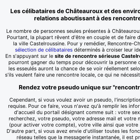
Les célibataires de Châteauroux et des envir
relations aboutissant à des rencontr
Le nombre de personnes seules présentes à Châteauroux
Pourtant, la plupart rêvent d'être en couple et de faire
la ville Castelroussine. Pour y remédier, Rencontre-C
sélection de célibataires
déterminés à croiser leur id
En s'appuyant sur le
site de rencontre sérieuse Castel
pourront gagner du temps pour découvrir la personne qu
les esseulés auront la chance de se voir réellement selon
s'ils veulent faire une rencontre locale, ce qui ne nécess
Rendez votre pseudo unique sur "rencontr
Cependant, si vous voulez avoir un pseudo, l'inscriptio
requise. Pour ce faire, vous n'avez qu'à remplir les info
d'accueil du portail désignant comme suit : votre se
recherchez, votre pseudo, votre adresse mail et votre
(pour activer votre compte), votre ville ainsi que votre 
D'autre part, si vous avez envie d'utiliser toutes les fon
réseau telles que la messagerie instantanée, il est p