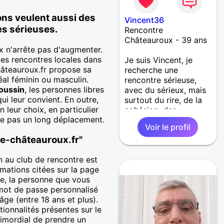
ons veulent aussi des
Vincent36
es sérieuses.
Rencontre
Châteauroux - 39 ans
 n'arrête pas d'augmenter.
 des rencontres locales dans
Je suis Vincent, je
hâteauroux.fr propose sa
recherche une
éal féminin ou masculin.
rencontre sérieuse,
roussin
, les personnes libres
avec du sérieux, mais
i leur convient. En outre,
surtout du rire, de la
 leur choix, en particulier
cohésion, des
ite pas un long déplacement.
sentiments... J'aime la
Voir le profil
photo, la musique, que
e-châteauroux.fr"
je fais, j'aime les
promenades,
n au club de rencontre est
l'escalade, le VTT... Me
rmations citées sur la page
voici donc ici pour
xe, la personne que vous
faire une rencontre qui
 mot de passe personnalisé
je l'espère sera la
âge (entre 18 ans et plus).
bonne.
ctionnalités présentes sur le
rimordial de prendre un