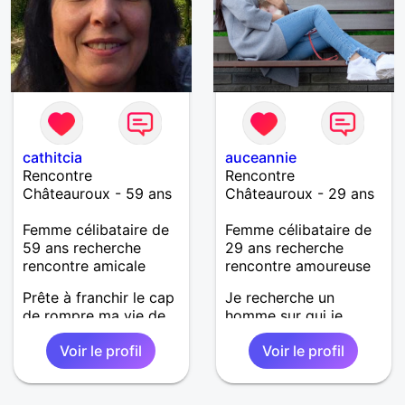
et le manque de câlin!
A vos claviers!
cathitcia
auceannie
Rencontre
Rencontre
Châteauroux - 59 ans
Châteauroux - 29 ans
Femme célibataire de
Femme célibataire de
59 ans recherche
29 ans recherche
rencontre amicale
rencontre amoureuse
Prête à franchir le cap
Je recherche un
de rompre ma vie de
homme sur qui je
solitaire qui cours
pourrais compter, qui
Voir le profil
Voir le profil
depuis de trop
accepte que je soi là
nombreuses années.
pour lui, dans les bons
moments comme dans