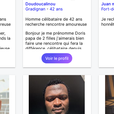
Doudoucalinou
Juan 
Gradignan
-
42 ans
Fort-d
ans
Homme célibataire de 42 ans
Je rec
ureuse
recherche rencontre amoureuse
honnê
er,
Bonjour je me prénomme Doris
nds la
papa de 2 filles j'aimerais bien
faire une rencontre qui fera la
rieuse
différence, célibataire depuis
ne
trop longtemps lol! Pour plus
Voir le profil
hacune
d'infos sur moi discutons on
verra bien