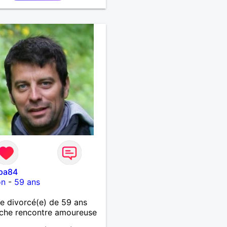
pa84
on
-
59 ans
 divorcé(e) de 59 ans
che rencontre amoureuse