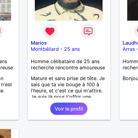
Marios
Laudh
Montbéliard
-
25 ans
Arras
ans
Homme célibataire de 25 ans
Homme 
ureuse
recherche rencontre amoureuse
recher
on
Mature et sans prise de tête. Je
Bonjou
 n'est
sais que ta vie bouge à 100 à
je
l'heure, et c'est ce qui m'attire.
Je suis là pour t'offrir une
pause, des rires et un moment
Voir le profil
rien qu'à toi. Prête pour une
rencontre authentique ?