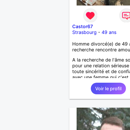
Castor67
Strasbourg
-
49 ans
Homme divorcé(e) de 49 
recherche rencontre amo
A la recherche de l'âme s
pour une relation sérieuse
toute sincérité et de conf
avec une femme qui c'est
qu'elle veut 😊
Voir le profil