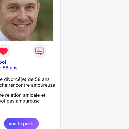
ool
-
58 ans
 divorcé(e) de 58 ans
che rencontre amoureuse
e relation amicale et
uoi pas amoureuse
Voir le profil