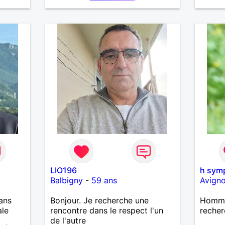
LIO196
h sym
Balbigny
-
59 ans
Avign
ans
Bonjour. Je recherche une
Homme
ale
rencontre dans le respect l'un
recher
de l'autre