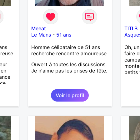
Meeat
TITI B
Le Mans
-
51 ans
Asque
ans
Homme célibataire de 51 ans
Oh, un
ureuse
recherche rencontre amoureuse
faire 
campag
œur
Ouvert à toutes les discussions.
montag
 en
Je n'aime pas les prises de tête.
petits 
iance
 ce
Voir le profil