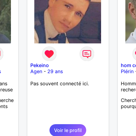
Pekeino
hom c
s
Agen
-
29 ans
Plérin
ans
Pas souvent connecté ici.
Homme
ureuse
recher
cherche
Cherch
ents
pourq
Voir le profil