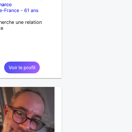
marco
e-France
-
61 ans
herche une relation
te
Voir le profil