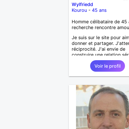
Wylfriedd
Kourou
-
45 ans
Homme célibataire de 45 
recherche rencontre amo
Je suis sur le site pour aim
donner et partager. J'atte
réciprocité. J'ai envie de
construire une relation sé
et durable et de fonder u
Voir le profil
famille. Je répondrais à c
de vous.