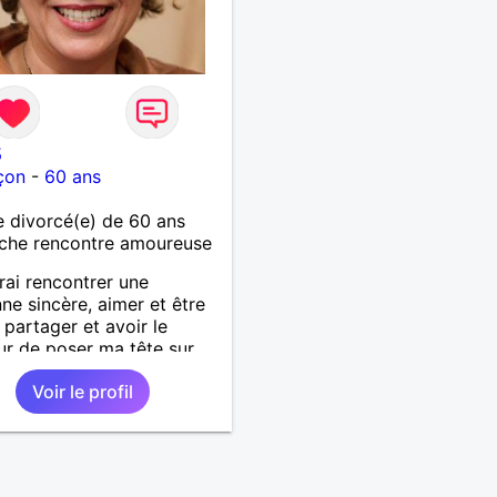
5
çon
-
60 ans
 divorcé(e) de 60 ans
che rencontre amoureuse
rai rencontrer une
ne sincère, aimer et être
 partager et avoir le
r de poser ma tête sur
aule.
Voir le profil