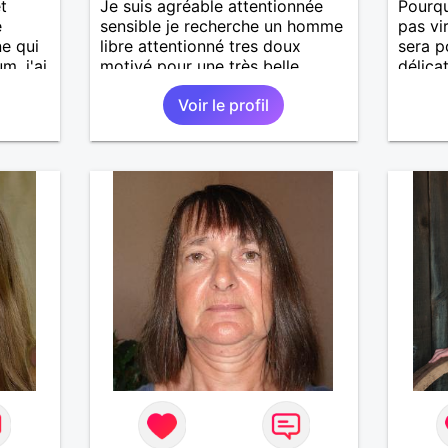
t
Je suis agréable attentionnée
Pourqu
e
sensible je recherche un homme
pas vi
e qui
libre attentionné tres doux
sera p
. j'ai
motivé pour une très belle
délica
e
longue histoire sérieuse et
Voir le profil
e
sincère
sur du