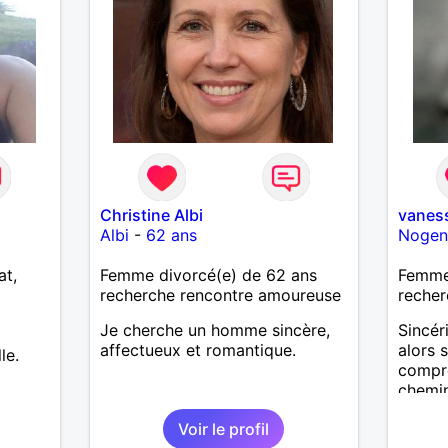
Christine Albi
vanes
Albi
-
62 ans
Nogen
at,
Femme divorcé(e) de 62 ans
Femme 
recherche rencontre amoureuse
recher
Je cherche un homme sincère,
Sincér
affectueux et romantique.
alors 
le.
compr
chemin
Voir le profil