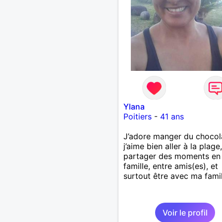
Ylana
Poitiers
-
41 ans
J’adore manger du chocol
j’aime bien aller à la plage,
partager des moments en
famille, entre amis(es), et
surtout être avec ma famil
Voir le profil