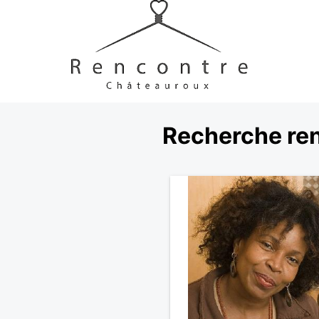
Recherche ren