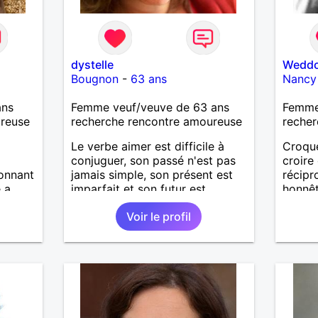
dystelle
Wedd
Bougnon
-
63 ans
Nancy
ans
Femme veuf/veuve de 63 ans
Femme
ureuse
recherche rencontre amoureuse
recher
Le verbe aimer est difficile à
Croque
conjuguer, son passé n'est pas
croire
tonnant
jamais simple, son présent est
récip
e a
imparfait et son futur est
honnêt
franc,
conditionnel.
faire r
Voir le profil
ueux...
venu !