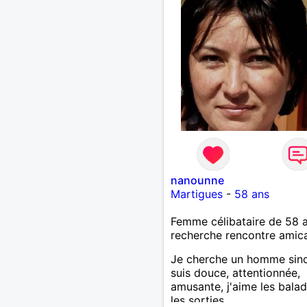
nanounne
Martigues
-
58 ans
Femme célibataire de 58 
recherche rencontre amic
Je cherche un homme sinc
suis douce, attentionnée,
amusante, j'aime les balad
les sorties.