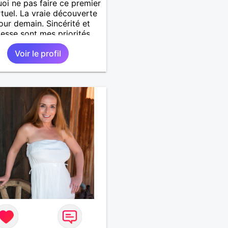
oi ne pas faire ce premier
rtuel. La vraie découverte
our demain. Sincérité et
tesse sont mes priorités.
Voir le profil