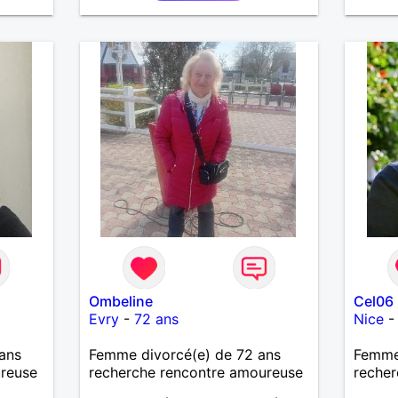
Ombeline
Cel06
Evry
-
72 ans
Nice
ans
Femme divorcé(e) de 72 ans
Femme 
ureuse
recherche rencontre amoureuse
recher