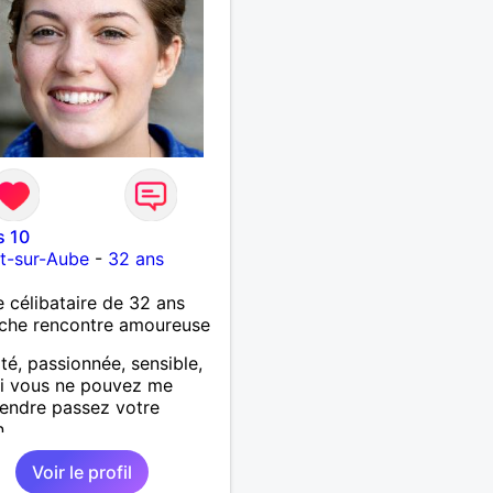
s 10
t-sur-Aube
-
32 ans
célibataire de 32 ans
che rencontre amoureuse
ité, passionnée, sensible,
si vous ne pouvez me
endre passez votre
.
Voir le profil