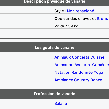
Description physique de vanarie
Style :
Non renseigné
Couleur des cheveux :
Bruns
Poids : 59 kg
Les goûts de vanarie
Animaux
Concerts
Cuisine
Animation
Aventure
Comédie
Natation
Randonnée
Yoga
Ambiance
Country
Dance
Profession de vanarie
Salarié