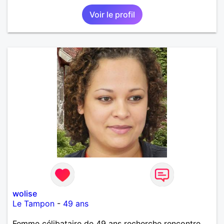
CONFIANCE, LA COMPLICITE ET L'AMOUR !!!!
Voir le profil
wolise
Le Tampon
-
49 ans
Femme célibataire de 49 ans recherche rencontre