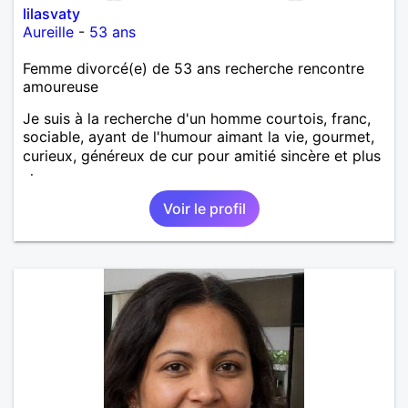
lilasvaty
Aureille
-
53 ans
Femme divorcé(e) de 53 ans recherche rencontre
amoureuse
Je suis à la recherche d'un homme courtois, franc,
sociable, ayant de l'humour aimant la vie, gourmet,
curieux, généreux de cur pour amitié sincère et plus
si.
Voir le profil