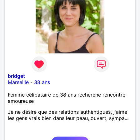
bridget
Marseille
-
38 ans
Femme célibataire de 38 ans recherche rencontre
amoureuse
Je ne désire que des relations authentiques, j'aime
les gens vrais bien dans leur peau, ouvert, sympa...