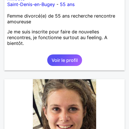
Saint-Denis-en-Bugey
-
55 ans
Femme divorcé(e) de 55 ans recherche rencontre
amoureuse
Je me suis inscrite pour faire de nouvelles
rencontres, je fonctionne surtout au feeling. A
bientôt.
Voir le profil