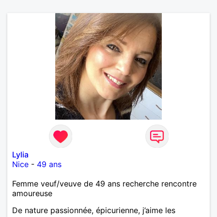
Lylia
Nice
-
49 ans
Femme veuf/veuve de 49 ans recherche rencontre
amoureuse
De nature passionnée, épicurienne, j’aime les