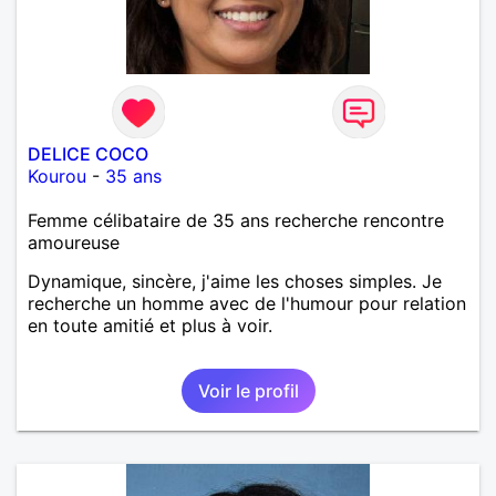
DELICE COCO
Kourou
-
35 ans
Femme célibataire de 35 ans recherche rencontre
amoureuse
Dynamique, sincère, j'aime les choses simples. Je
recherche un homme avec de l'humour pour relation
en toute amitié et plus à voir.
Voir le profil