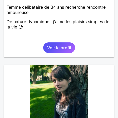
Femme célibataire de 34 ans recherche rencontre
amoureuse
De nature dynamique : j'aime les plaisirs simples de
la vie 🙂
Voir le profil