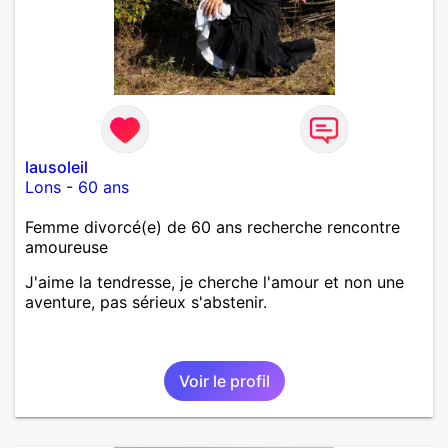
lausoleil
Lons
-
60 ans
Femme divorcé(e) de 60 ans recherche rencontre
amoureuse
J'aime la tendresse, je cherche l'amour et non une
aventure, pas sérieux s'abstenir.
Voir le profil