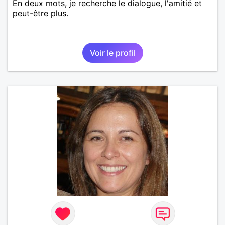
En deux mots, je recherche le dialogue, l'amitié et
peut-être plus.
Voir le profil