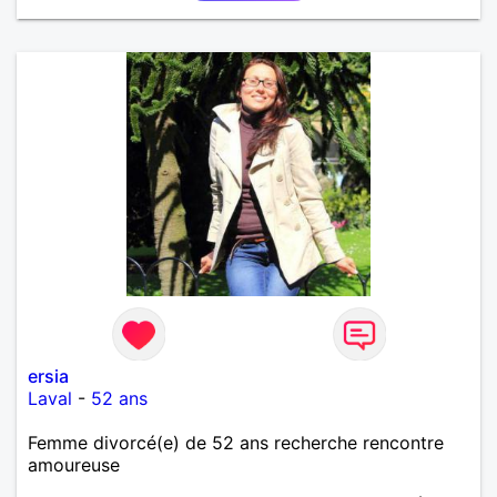
ersia
Laval
-
52 ans
Femme divorcé(e) de 52 ans recherche rencontre
amoureuse