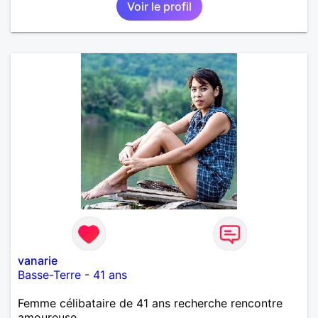
Voir le profil
vanarie
Basse-Terre
-
41 ans
Femme célibataire de 41 ans recherche rencontre
amoureuse