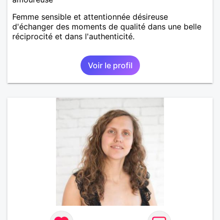
Femme sensible et attentionnée désireuse
d'échanger des moments de qualité dans une belle
réciprocité et dans l'authenticité.
Voir le profil