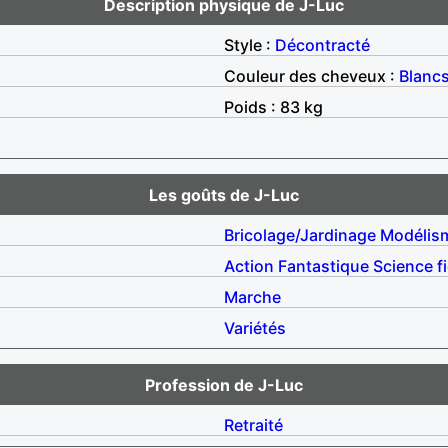
Description physique de J-Luc
Style :
Décontracté
Couleur des cheveux :
Blanc
Poids : 83 kg
Les goûts de J-Luc
Bricolage/Jardinage
Modélis
Action
Fantastique
Science f
Marche
Variétés
Profession de J-Luc
Retraité