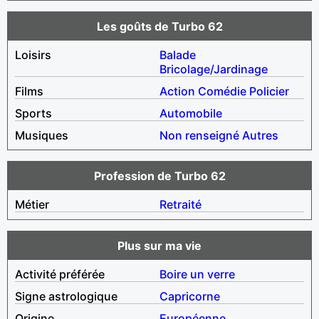
Les goûts de Turbo 62
Loisirs
Balade
Bricolage/Jardinage
Films
Action
Comédie
Policier
Sports
Automobile
Musiques
Non renseigné
Autres
Profession de Turbo 62
Métier
Retraité
Plus sur ma vie
Activité préférée
Boire un verre
Signe astrologique
Capricorne
Origine
Européenne