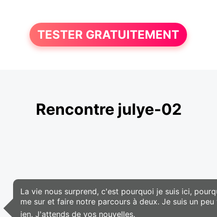
TESTER GRATUITEMENT
Rencontre julye-02
La vie nous surprend, c'est pourquoi je suis ici, pour
me sur et faire notre parcours à deux. Je suis un pe
ien. J'attends de vos nouvelles.