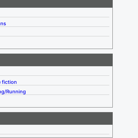
ins
 fiction
ng/Running