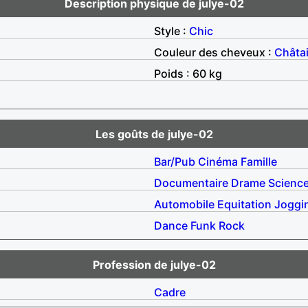
Description physique de julye-02
Style :
Chic
Couleur des cheveux :
Châta
Poids : 60 kg
Les goûts de julye-02
Bar/Pub
Cinéma
Famille
Documentaire
Drame
Science
Automobile
Equitation
Joggi
Dance
Funk
Rock
Profession de julye-02
Cadre