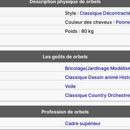
Description physique de orbels
Style :
Classique
Décontract
Couleur des cheveux :
Poivre
Poids : 80 kg
Les goûts de orbels
Bricolage/Jardinage
Modélis
Classique
Dessin animé
Hist
Voile
Classique
Country
Orchestre
Profession de orbels
Cadre supérieur