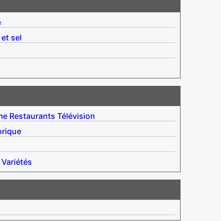
é
 et sel
me
Restaurants
Télévision
orique
Variétés