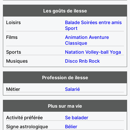
Les goûts de ilesse
Loisirs
Balade
Soirées entre amis
Sport
Films
Animation
Aventure
Classique
Sports
Natation
Volley-ball
Yoga
Musiques
Disco
Rnb
Rock
Profession de ilesse
Métier
Salarié
Plus sur ma vie
Activité préférée
Se balader
Signe astrologique
Bélier