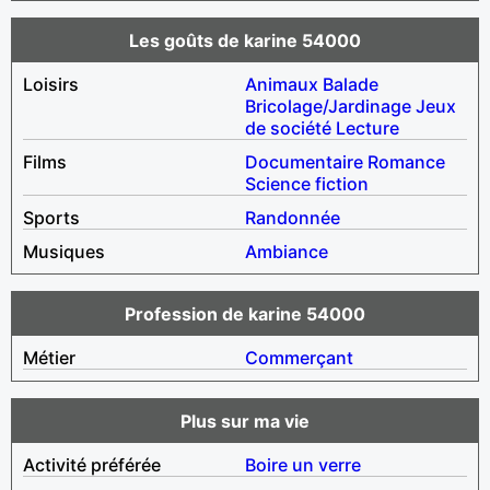
Les goûts de karine 54000
Loisirs
Animaux
Balade
Bricolage/Jardinage
Jeux
de société
Lecture
Films
Documentaire
Romance
Science fiction
Sports
Randonnée
Musiques
Ambiance
Profession de karine 54000
Métier
Commerçant
Plus sur ma vie
Activité préférée
Boire un verre