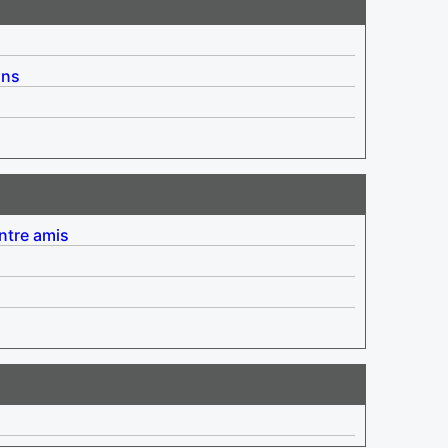
ins
ntre amis