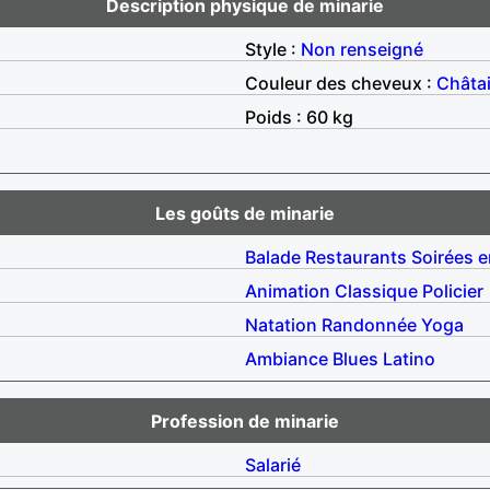
Description physique de minarie
Style :
Non renseigné
Couleur des cheveux :
Châta
Poids : 60 kg
Les goûts de minarie
Balade
Restaurants
Soirées e
Animation
Classique
Policier
Natation
Randonnée
Yoga
Ambiance
Blues
Latino
Profession de minarie
Salarié