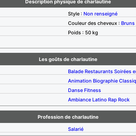
Description physique de charlautine
Style :
Non renseigné
Couleur des cheveux :
Bruns
Poids : 50 kg
Les goûts de charlautine
Balade
Restaurants
Soirées e
Animation
Biographie
Classi
Danse
Fitness
Ambiance
Latino
Rap
Rock
Profession de charlautine
Salarié