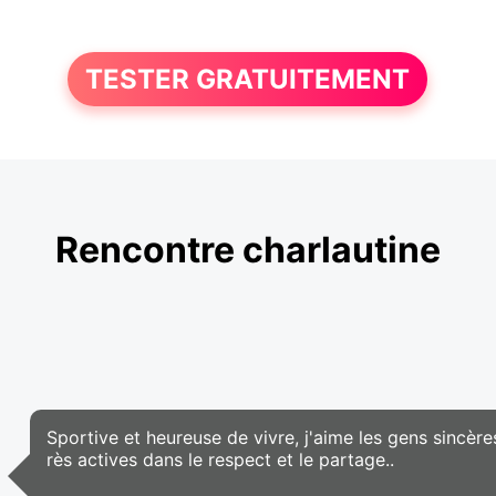
TESTER GRATUITEMENT
Rencontre charlautine
Sportive et heureuse de vivre, j'aime les gens sincère
rès actives dans le respect et le partage..