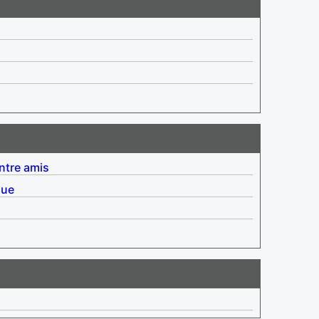
ntre amis
que